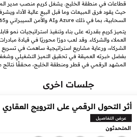
قطاعات في منطقة الخليج. يشغل كريم منصب مدير الم
حيث يقود فرق المبيعات وما قبل البيع عالية الأداء 
السحابية، بما في ذلك Azure وAI والأمن السيبراني وM365 وCopilot.
يتميز كريم بقدرته على بناء وتنفيذ استراتيجيات نمو قابل
العملاء والشركاء. وقد لعب دورًا محوريًا في قيادة مباد
الشركاء، ورعاية مشاريع استراتيجية ساهمت في تسريع 
بفضل خبرته العميقة في تحقيق التميز التشغيلي وشغفه 
المشهد الرقمي في قطر ومنطقة الخليج، محققًا نتائج 
جلسات اخرى
أثر التحول الرقمي على الترويج العقاري
عرض التفاصيل
المتحدثون