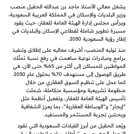
يشغل معالي الأستاذ ماجد بن عبدالله الحقيل منصب
وزير البلديات والإسكان في المملكة العربية السعودية،
ويرأس مجلس إدارة الهيئة العامة للعقار، حيث يقود
مسيرة تطوير شاملة لقطاعي الإسكان والبلديات في
إطار رؤية السعودية 2030.
منذ توليه المنصب، أشرف معاليه على إطلاق وتنفيذ
برامج ومبادرات نوعية ساهمت في رفع نسبة تملّك
المواطنين للمساكن إلى أكثر من 65% حتى الآن، في
طريق الوصول إلى مستهدف 70% بحلول عام 2030.
كما عمل على تنظيم السوق العقاري من خلال
منظومة تشريعية ومؤسسية متكاملة، شملت
تأسيس الهيئة العامة للعقار، وتفعيل أنظمة مثل
“إيجار” و”الوساطة العقارية”، بما يعزز الشفافية
ويحسّن تجربة المستثمر والمستفيد.
ويُعد الحقيل من أبرز القيادات السعودية التي تقود
التحول الحضري، حيث أطلق برامج لتطوير البنية